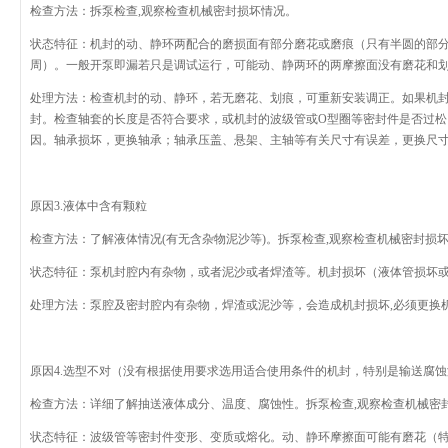
检查方法：拆泵检查
,
观察检查机械密封损坏情况。
状态特征：机封的动、静环两配合的磨损面有部分磨花或磨痕（只有半圆的部
周）。一般开泵即漏若只是调试运行，可能动、静两环的两摩擦面没有磨花和
处理方法：检查机封的动、静环，若无磨花、划痕，可重新安装调正。如果机
封。检查轴套的长度是否符合要求，或机封的波级管或
O
型圈等密封件是否过松
因。轴承损坏，更换轴承；轴承压盖、悬架、主轴等有关尺寸有误差，更换尺
原因
3.
液体中含有颗粒
检查方法：了解液体情况
(
有无含杂物泥沙等
)
。拆泵检查
,
观察检查机械密封损
状态特征：泵机封腔内有杂物，或者泥沙或者焊渣等。机封损坏（液体管损坏
处理方法：泵腔及密封腔内有杂物，焊渣或泥沙等，会造成机封损坏
,
必须更换
原因
4.
选型不对（没有根据使用要求选用适合使用条件的机封，特别是输送腐蚀
检查方法：详细了解抽送液体成分、温度、腐蚀性。拆泵检查
,
观察检查机械密
状态特征：波级管等密封件变形、变质或熔化。动、静环摩擦面可能有磨花（