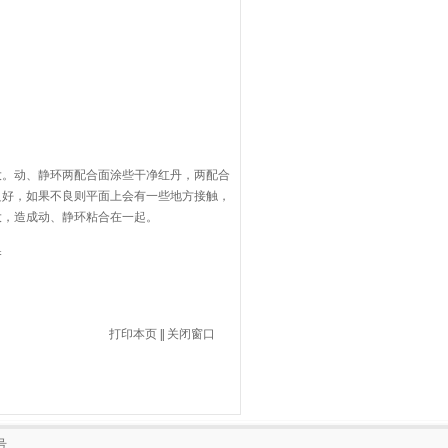
大。动、静环两配合面涂些干净红丹，两配合
良好，如果不良则平面上会有一些地方接触，
大，造成动、静环粘合在一起。
换
打印本页
||
关闭窗口
号