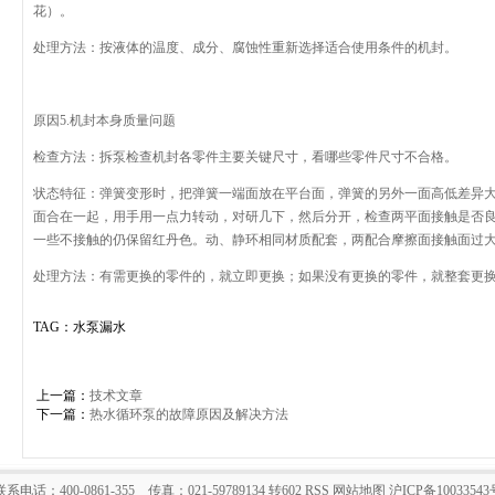
花）。
处理方法：按液体的温度、成分、腐蚀性重新选择适合使用条件的机封。
原因
5.
机封本身质量问题
检查方法：拆泵检查机封各零件主要关键尺寸，看哪些零件尺寸不合格。
状态特征：弹簧变形时，把弹簧一端面放在平台面，弹簧的另外一面高低差异
面合在一起，用手用一点力转动，对研几下，然后分开，检查两平面接触是否
一些不接触的仍保留红丹色。动、静环相同材质配套，两配合摩擦面接触面过
处理方法：有需更换的零件的，就立即更换；如果没有更换的零件，就整套更
TAG：水泵漏水
上一篇：
技术文章
下一篇：
热水循环泵的故障原因及解决方法
联系电话：400-0861-355 传真：021-59789134 转602
RSS
网站地图
沪ICP备10033543