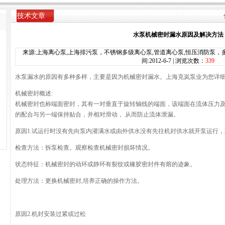
技术文章
水泵机械密封漏水原因及解决方法
来源:上海离心泵,上海排污泵，不锈钢多级离心泵,管道离心泵,恒压消防泵，多
间:2012-6-7 | 浏览次数：
339
水泵漏水的原因有多种多样，主要是因为机械密封漏水。上海克岚泵业为您详
机械密封概述
:
机械密封也称端面密封，其有一对垂直于旋转轴线的端面，该端面在流体压力及
的配合与另一端保持贴合，并相对滑动， 从而防止流体泄漏。
原因
1.
试运行时没有先向泵内灌满水或由外供水没有先往机封供水就开泵运行，
检查方法：拆泵检查。观察检查机械密封损坏情况。
状态特征：机械密封的动环或静环有裂纹或橡胶密封件有熔的迹象。
处理方法：更换机械密封
,
培养正确的操作方法。
原因
2.
机封安装过紧或过松