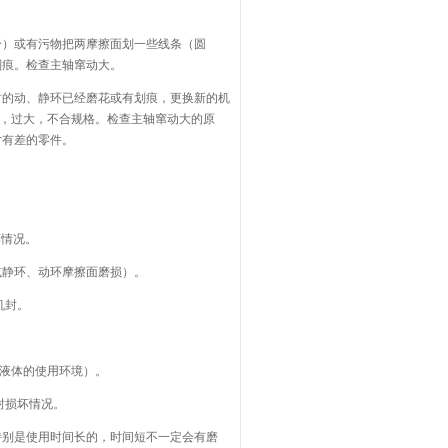
分）或有污物把两摩擦面划一些线条（圆
划痕。检查主轴窜动大。
封的动、静环已经磨花或有划痕，更换新的机
，过大，不合规格。检查主轴窜动大的原
寸有差的零件。
坏情况。
或静环、动环摩擦面磨损）。
机封。
液体的使用环境）。
封损坏情况。
特别是使用时间长的，时间短不一定会有磨